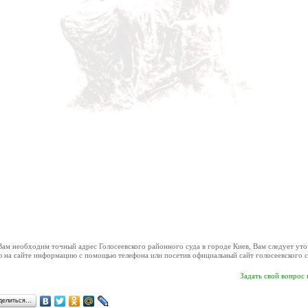
увся семінар для випускників Програми з питань судового адмін...
ого 2014 року у м. Львів відбулась зустріч випускників першої в Україні пілотної Прогр...
ютого 2014 року відбудеться засідання Ради суддів України
 2014 року о 10 год. 00 хв. у приміщенні Верховного Суду України (м. Київ, вул. П. Орл...
лено зміни з окремих питань судоустрою та статусу суддів
 2014 року Верховна Рада України ухвалила Закон "Про внесення змін до деяких законів У...
нення до суддів та працівників судів
Я до суддів та працівників судів Голови Верховного Суду України Ярослава РОМАНЮКА, 
очинається он-лайн трансляція судових засідань.
ий суд Херсонської області 20 лютого 2014 року проведе два судових засідання, які буду...
ва Верховного Суду України надіслав відкритий лист до Голови ...
рховного Суду України Ярослав Романюк надіслав відкритий лист до Голови Верховної Ради
ВРУ внесено законопроект щодо посилення окремих гарантій неза...
 2014 року у Верховній Раді України зареєстровано проект Закону України "Про внесення .
 суддів адміністративних судів України висловлює щирі співчут...
ів адміністративних судів України висловлює щирі співчуття рідним, близьким та колегам.
улося засідання ради суддів загальних судів
 2014 року в приміщенні Державної судової адміністрації України відбулось чергове засі...
 необходим точный адрес Голосеевского районного суда в городе Киев, Вам следует уто
люднено звіти про стан здійснення судочинства в Україні за 2...
ю на сайте информацию с помощью телефона или посетив
официальный сайт голосеевского с
о до наказу Державної судової адміністрації України від 17 січня 2014 року № 9 на веб-...
Задать свой вопрос
оворено подальшу співпрацю ДСА України з Проектом USAID "Спра...
 2014 року в.о. Голови Державної судової адміністрації України Володимир Півторак пров
делиться…
улося засідання ради суддів адміністративних судів