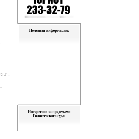
.
Полезная информация:
.
, E-...
..
Интересное за пределами
Голосеевского суда: