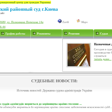
рмационный центр для граждан Украины:
ский районный суд г.Киева
сайт
3680, ул. Полковника Потехина 14а
Earth
Maps
76-44
График работы
Реквизиты
Решения
Судьи
Назначеные 
Сегодня в суд
производстве 
слушаться
читать далее...
СУДЕБНЫЕ НОВОСТИ:
Источник новостей:
Державна судова адміністрація України
 суддів адмінсудів звернеться до керівництва країни стосовно ...
ів адмінсудів звернеться до керівництва країни стосовно забезпечення незалежності судд..