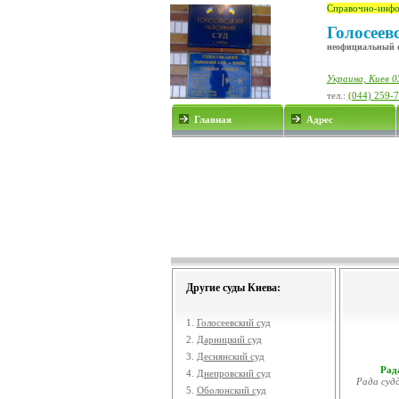
Справочно-инфо
Голосеев
неофициальный 
Украина, Киев 0
тел.:
(044) 259-
Главная
Адрес
Другие суды Киева:
1.
Голосеевский суд
2.
Дарницкий суд
3.
Деснянский суд
Рада
4.
Днепровский суд
Рада судд
5.
Оболонский суд