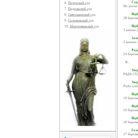
Судд
6.
Печерский суд
На цьому 
7.
Подольский суд
Відб
8.
Святошинский суд
28 березн
9.
Соломенский суд
Відб
10.
Шевченковский суд
3 квітня 2
Затв
З метою з
Рада
24 березн
&...
Звер
РАДА СУД
Зве
Рада судд
Відб
19 березн
Відб
19 березн
Відб
18 березн
Гол
17 березн