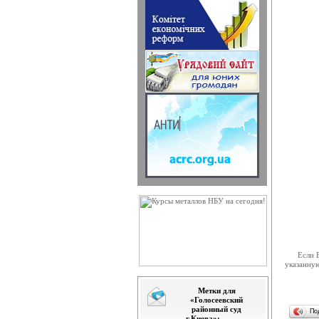
Відб
19-20 лют
28 л
28 лютого
Ухва
23 лютого
Звер
ЗВЕРНЕНН
Розп
Апеляційн
Голо
Голова Ве
До 
13 лютого
Рада
Рада судд
Відб
13 лютого
Если Вам
Опри
указанну
Відповідн
Обг
Метки для
12 лютого
«Голосеевский
районный суд
По
Відб
г.Киева»: