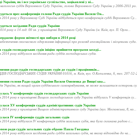
і України, як і все українське суспільство, зацікавлені у ві...
наголосив суддя Верховного Суду України, голова Верховного Суду України у 2006-2011 ро..
удеться прес-конференція голови Ради суддів України Василя Он...
я 2014 року у Верховному Суді України відбудеться прес-конференція судді Верховного Су...
удеться засідання Ради суддів України
014 року о 14 год. 00 хв. у приміщенні Верховного Суду України (м. Київ, вул. П. Орли...
ерджено форми звітності про вибори в 2014 році
абезпечення своєчасного одержання інформації про розгляд апеляційними і місцевими суда..
 суддів господарських судів ініціює прийняття програми заході...
я 2014 року відбулося засідання ради суддів господарських судів.
нення ради суддів господарських судів до суддів і працівників...
ДІВ ГОСПОДАРСЬКИХ СУДІВ УКРАЇНИ 01016, м. Київ, вул. О.Копиленка, 6, тел. 207-52-20
рнення голови Ради суддів України Василя Онопенка до Вищої ква...
ів України, як вищий орган суддівського самоврядування, не може залишатися осторонь су.
улась V конференція суддів господарських судів України
я 2014 року в приміщенні Вищого господарського суду України відбулась V конференція су...
улася XV конференція суддів адміністративних судів України
я 2014 року у приміщенні Вищого адміністративного суду України (вул. Московська, 8, ко...
улася ІV конференція суддів загальних судів
я 2014 року відбулася ІV конференція суддів загальних судів, яка була скликана радою с...
овою ради суддів загальних судів обрано Павла Гвоздика
я 2014 року відбулося засідання ради суддів загальних судів, на якому відповідно до ча...