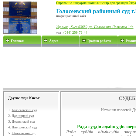
Справочно-информационный центр для граждан Укра
Голосеевский районный суд г
неофициальный сайт
Украина, Киев 03680, ул. Полковника Потехина 14а
тел.:
(044) 259-76-44
Главная
Адрес
График работы
Рекви
СУДЕБ
Другие суды Киева:
Источник новостей:
Де
1.
Голосеевский суд
2.
Дарницкий суд
3.
Деснянский суд
Рада суддів адмінсудів звер
4.
Днепровский суд
Рада суддів адмінсудів звер
5.
Оболонский суд