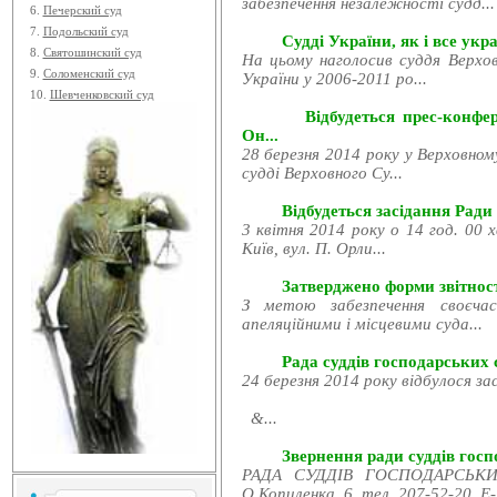
забезпечення незалежності судд...
6.
Печерский суд
7.
Подольский суд
Судді України, як і все укра
8.
Святошинский суд
На цьому наголосив суддя Верхов
9.
Соломенский суд
України у 2006-2011 ро...
10.
Шевченковский суд
Відбудеться прес-конфе
Он...
28 березня 2014 року у Верховном
судді Верховного Су...
Відбудеться засідання Ради
3 квітня 2014 року о 14 год. 00 
Київ, вул. П. Орли...
Затверджено форми звітност
З метою забезпечення своєчас
апеляційними і місцевими суда...
Рада суддів господарських с
24 березня 2014 року відбулося за
&...
Звернення ради суддів госпо
РАДА СУДДІВ ГОСПОДАРСЬКИХ
О.Копиленка, 6, тел. 207-52-20, E-.