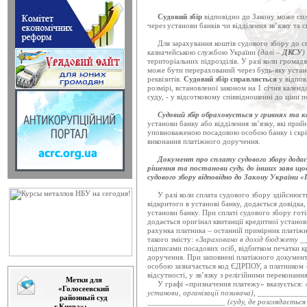
відбулося чергове засіда...
Судовий збір
відповідно до Закону може спла
Привітання голови ради суд
через установи банків чи відділення зв’язку та 
Дорогі жінки! Сердечно вітаю вас
Для зарахування коштів судового збору до с
яке є символом кохан...
казначейською службою України
(далі –
ДКСУ
)
територіальних підрозділів. У разі коли громад
Оприлюднено таблиці про ст
може бути перерахований через будь-яку устано
реквізитів.
Судовий збір справляється
у відпов
Державною судовою адміністрац
розмірі, встановленої законом на 1 січня календ
України" оприлюднено анал...
суду, - у відсотковому співвідношенні до ціни п
Судовий збір обраховується у гривнях та к
Привітання в.о.Голови ДС
установи банку або відділення зв’язку, які при
Шановні жінки! Щиро вітаю
уповноваженою посадовою особою банку і скріп
Міжнародним жіночим днем! Бажа
виконання платіжного доручення.
Документ про сплату судового збору додаєт
Відбулося позачергове засід
рішення та постанови суду, до інших заяв щод
6 березня 2014 року в приміщенн
судового збору відповідно до Закону України «
відбулося позачергове ...
У разі коли сплата судового збору здійснюєть
відкритого в установі банку, додається довідка
Відбулося засідання Ради с
установи банку. При сплаті судового збору гот
6 березня 2014 року в приміщенні
додається оригінал квитанції кредитної установ
рахунка платника – останній примірник платіж
Ради суддів Україн...
такого змісту:
«Зараховано в дохід бюджету __
підписами посадових осіб, відбитком печатки к
Привітання голови Ради су
доручення. При заповнені платіжного документ
особою зазначається код ЄДРПОУ, а платником 
Привітання голови Ради суддів У
відсутності, у зв’язку з релігійними переконанн
Метки для
У графі «призначення платежу» вказується:
«Голосеевский
Відбудеться засідання ради 
установи, організації позивача), ____________
районный суд
___________________ (суду, де розглядається
Позачергове засідання ради суддів
г.Киева»: