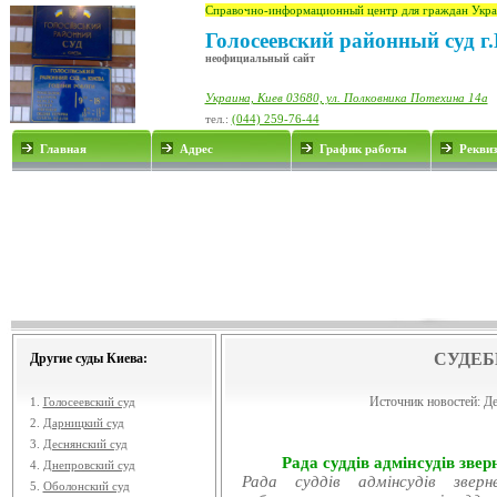
Справочно-информационный центр для граждан Укра
Голосеевский районный суд г
неофициальный сайт
Украина, Киев 03680, ул. Полковника Потехина 14а
тел.:
(044) 259-76-44
Главная
Адрес
График работы
Рекви
СУДЕБ
Другие суды Киева:
Источник новостей:
Де
1.
Голосеевский суд
2.
Дарницкий суд
3.
Деснянский суд
Рада суддів адмінсудів звер
4.
Днепровский суд
Рада суддів адмінсудів звер
5.
Оболонский суд