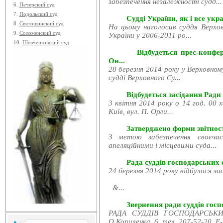
забезпечення незалежності судд...
6.
Печерский суд
7.
Подольский суд
Судді України, як і все укра
8.
Святошинский суд
На цьому наголосив суддя Верхов
9.
Соломенский суд
України у 2006-2011 ро...
10.
Шевченковский суд
Відбудеться прес-конфе
Он...
28 березня 2014 року у Верховном
судді Верховного Су...
Відбудеться засідання Ради
3 квітня 2014 року о 14 год. 00 
Київ, вул. П. Орли...
Затверджено форми звітност
З метою забезпечення своєчас
апеляційними і місцевими суда...
Рада суддів господарських с
24 березня 2014 року відбулося за
&...
Звернення ради суддів госпо
РАДА СУДДІВ ГОСПОДАРСЬКИХ
О.Копиленка, 6, тел. 207-52-20, E-.