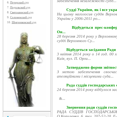
забезпечення незалежності судд...
6.
Печерский суд
7.
Подольский суд
Судді України, як і все укра
8.
Святошинский суд
На цьому наголосив суддя Верхов
9.
Соломенский суд
України у 2006-2011 ро...
10.
Шевченковский суд
Відбудеться прес-конфе
Он...
28 березня 2014 року у Верховном
судді Верховного Су...
Відбудеться засідання Ради
3 квітня 2014 року о 14 год. 00 
Київ, вул. П. Орли...
Затверджено форми звітност
З метою забезпечення своєчас
апеляційними і місцевими суда...
Рада суддів господарських с
24 березня 2014 року відбулося за
&...
Звернення ради суддів госпо
РАДА СУДДІВ ГОСПОДАРСЬКИХ
О.Копиленка, 6, тел. 207-52-20, E-.