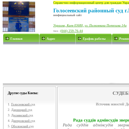
Справочно-информационный центр для граждан Укра
Голосеевский районный суд г
неофициальный сайт
Украина, Киев 03680, ул. Полковника Потехина 14а
тел.:
(044) 259-76-44
Главная
Адрес
График работы
Рекви
СУДЕБ
Другие суды Киева:
Источник новостей:
Де
1.
Голосеевский суд
2.
Дарницкий суд
3.
Деснянский суд
Рада суддів адмінсудів звер
4.
Днепровский суд
Рада суддів адмінсудів звер
5.
Оболонский суд