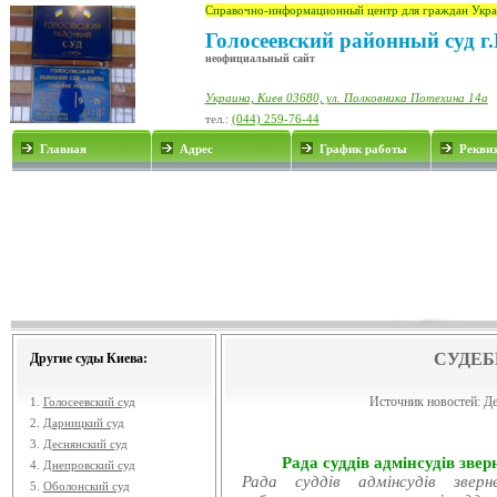
Справочно-информационный центр для граждан Укра
Голосеевский районный суд г
неофициальный сайт
Украина, Киев 03680, ул. Полковника Потехина 14а
тел.:
(044) 259-76-44
Главная
Адрес
График работы
Рекви
СУДЕБ
Другие суды Киева:
Источник новостей:
Де
1.
Голосеевский суд
2.
Дарницкий суд
3.
Деснянский суд
Рада суддів адмінсудів звер
4.
Днепровский суд
Рада суддів адмінсудів звер
5.
Оболонский суд