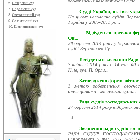
забезпечення незалежності судд...
6.
Печерский суд
7.
Подольский суд
Судді України, як і все укра
8.
Святошинский суд
На цьому наголосив суддя Верхов
9.
Соломенский суд
України у 2006-2011 ро...
10.
Шевченковский суд
Відбудеться прес-конфе
Он...
28 березня 2014 року у Верховном
судді Верховного Су...
Відбудеться засідання Ради
3 квітня 2014 року о 14 год. 00 
Київ, вул. П. Орли...
Затверджено форми звітност
З метою забезпечення своєчас
апеляційними і місцевими суда...
Рада суддів господарських с
24 березня 2014 року відбулося за
&...
Звернення ради суддів госпо
РАДА СУДДІВ ГОСПОДАРСЬКИХ
О.Копиленка, 6, тел. 207-52-20, E-.