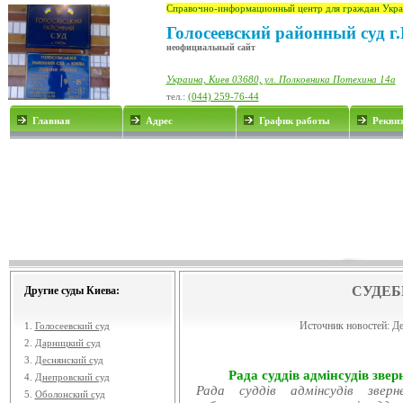
Справочно-информационный центр для граждан Укра
Голосеевский районный суд г
неофициальный сайт
Украина, Киев 03680, ул. Полковника Потехина 14а
тел.:
(044) 259-76-44
Главная
Адрес
График работы
Рекви
СУДЕБ
Другие суды Киева:
Источник новостей:
Де
1.
Голосеевский суд
2.
Дарницкий суд
3.
Деснянский суд
Рада суддів адмінсудів звер
4.
Днепровский суд
Рада суддів адмінсудів звер
5.
Оболонский суд