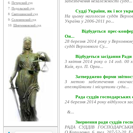
забезпечення незалежності судд...
6.
Печерский суд
7.
Подольский суд
Судді України, як і все укра
8.
Святошинский суд
На цьому наголосив суддя Верхов
9.
Соломенский суд
України у 2006-2011 ро...
10.
Шевченковский суд
Відбудеться прес-конфе
Он...
28 березня 2014 року у Верховном
судді Верховного Су...
Відбудеться засідання Ради
3 квітня 2014 року о 14 год. 00 
Київ, вул. П. Орли...
Затверджено форми звітност
З метою забезпечення своєчас
апеляційними і місцевими суда...
Рада суддів господарських с
24 березня 2014 року відбулося за
&...
Звернення ради суддів госпо
РАДА СУДДІВ ГОСПОДАРСЬКИХ
О.Копиленка, 6, тел. 207-52-20, E-.