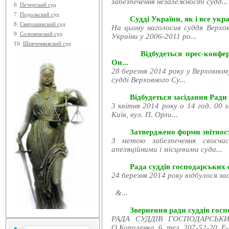
забезпечення незалежності судд...
6.
Печерский суд
7.
Подольский суд
Судді України, як і все укра
8.
Святошинский суд
На цьому наголосив суддя Верхов
9.
Соломенский суд
України у 2006-2011 ро...
10.
Шевченковский суд
Відбудеться прес-конфе
Он...
28 березня 2014 року у Верховном
судді Верховного Су...
Відбудеться засідання Ради
3 квітня 2014 року о 14 год. 00 
Київ, вул. П. Орли...
Затверджено форми звітност
З метою забезпечення своєчас
апеляційними і місцевими суда...
Рада суддів господарських с
24 березня 2014 року відбулося за
&...
Звернення ради суддів госпо
РАДА СУДДІВ ГОСПОДАРСЬКИХ
О.Копиленка, 6, тел. 207-52-20, E-.