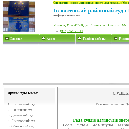
Справочно-информационный центр для граждан Укра
Голосеевский районный суд г
неофициальный сайт
Украина, Киев 03680, ул. Полковника Потехина 14а
тел.:
(044) 259-76-44
Главная
Адрес
График работы
Рекви
СУДЕБ
Другие суды Киева:
Источник новостей:
Де
1.
Голосеевский суд
2.
Дарницкий суд
3.
Деснянский суд
Рада суддів адмінсудів звер
4.
Днепровский суд
Рада суддів адмінсудів звер
5.
Оболонский суд