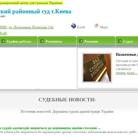
рмационный центр для граждан Украины:
ский районный суд г.Киева
сайт
3680, ул. Полковника Потехина 14а
Earth
Maps
76-44
График работы
Реквизиты
Решения
Судьи
Назначеные 
Сегодня в суд
производстве 
слушаться
читать далее...
СУДЕБНЫЕ НОВОСТИ:
Источник новостей:
Державна судова адміністрація України
 суддів адмінсудів звернеться до керівництва країни стосовно ...
ів адмінсудів звернеться до керівництва країни стосовно забезпечення незалежності судд..