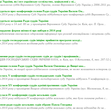
і України, як і все українське суспільство, зацікавлені у ві...
наголосив суддя Верховного Суду України, голова Верховного Суду України у 2006-2011 ро..
удеться прес-конференція голови Ради суддів України Василя Он...
я 2014 року у Верховному Суді України відбудеться прес-конференція судді Верховного Су...
удеться засідання Ради суддів України
014 року о 14 год. 00 хв. у приміщенні Верховного Суду України (м. Київ, вул. П. Орли...
ерджено форми звітності про вибори в 2014 році
абезпечення своєчасного одержання інформації про розгляд апеляційними і місцевими суда..
 суддів господарських судів ініціює прийняття програми заході...
я 2014 року відбулося засідання ради суддів господарських судів.
нення ради суддів господарських судів до суддів і працівників...
ДІВ ГОСПОДАРСЬКИХ СУДІВ УКРАЇНИ 01016, м. Київ, вул. О.Копиленка, 6, тел. 207-52-20
рнення голови Ради суддів України Василя Онопенка до Вищої ква...
ів України, як вищий орган суддівського самоврядування, не може залишатися осторонь су.
улась V конференція суддів господарських судів України
я 2014 року в приміщенні Вищого господарського суду України відбулась V конференція су...
улася XV конференція суддів адміністративних судів України
я 2014 року у приміщенні Вищого адміністративного суду України (вул. Московська, 8, ко...
улася ІV конференція суддів загальних судів
я 2014 року відбулася ІV конференція суддів загальних судів, яка була скликана радою с...
овою ради суддів загальних судів обрано Павла Гвоздика
я 2014 року відбулося засідання ради суддів загальних судів, на якому відповідно до ча...