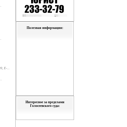
.
Полезная информация:
.
, E-...
..
Интересное за пределами
Голосеевского суда: