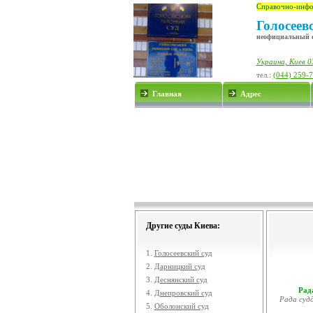
Справочно-инфо
Голосеев
неофициальный 
Украина, Киев 0
тел.:
(044) 259-
Главная
Адрес
Другие суды Киева:
1.
Голосеевский суд
2.
Дарницкий суд
3.
Деснянский суд
Рада
4.
Днепровский суд
Рада судд
5.
Оболонский суд