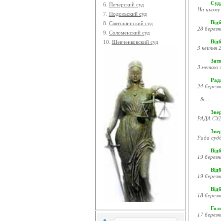
Судд
6.
Печерский суд
На цьому 
7.
Подольский суд
Відб
8.
Святошинский суд
28 березн
9.
Соломенский суд
Відб
10.
Шевченковский суд
3 квітня 2
Затв
З метою з
Рада
24 березн
&...
Звер
РАДА СУД
Зве
Рада судд
Відб
19 березн
Відб
19 березн
Відб
18 березн
Гол
17 березн