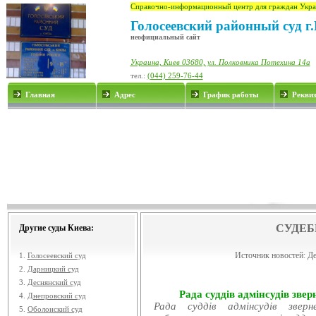
Справочно-информационный центр для граждан Укра
Голосеевский районный суд г
неофициальный сайт
Украина, Киев 03680, ул. Полковника Потехина 14а
тел.:
(044) 259-76-44
Главная
Адрес
График работы
Рекви
СУДЕБ
Другие суды Киева:
Источник новостей:
Де
1.
Голосеевский суд
2.
Дарницкий суд
3.
Деснянский суд
Рада суддів адмінсудів звер
4.
Днепровский суд
Рада суддів адмінсудів звер
5.
Оболонский суд