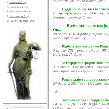
забезпечення незалежності судд...
6.
Печерский суд
7.
Подольский суд
Судді України, як і все укра
8.
Святошинский суд
На цьому наголосив суддя Верхов
9.
Соломенский суд
України у 2006-2011 ро...
10.
Шевченковский суд
Відбудеться прес-конфе
Он...
28 березня 2014 року у Верховном
судді Верховного Су...
Відбудеться засідання Ради
3 квітня 2014 року о 14 год. 00 
Київ, вул. П. Орли...
Затверджено форми звітност
З метою забезпечення своєчас
апеляційними і місцевими суда...
Рада суддів господарських с
24 березня 2014 року відбулося за
&...
Звернення ради суддів госпо
РАДА СУДДІВ ГОСПОДАРСЬКИХ
О.Копиленка, 6, тел. 207-52-20, E-.