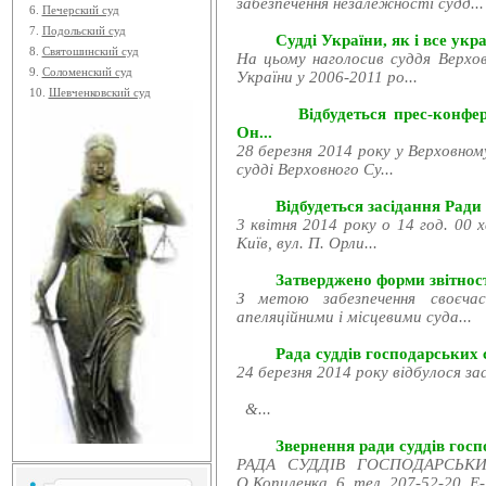
забезпечення незалежності судд...
6.
Печерский суд
7.
Подольский суд
Судді України, як і все укра
8.
Святошинский суд
На цьому наголосив суддя Верхов
9.
Соломенский суд
України у 2006-2011 ро...
10.
Шевченковский суд
Відбудеться прес-конфе
Он...
28 березня 2014 року у Верховном
судді Верховного Су...
Відбудеться засідання Ради
3 квітня 2014 року о 14 год. 00 
Київ, вул. П. Орли...
Затверджено форми звітност
З метою забезпечення своєчас
апеляційними і місцевими суда...
Рада суддів господарських с
24 березня 2014 року відбулося за
&...
Звернення ради суддів госпо
РАДА СУДДІВ ГОСПОДАРСЬКИХ
О.Копиленка, 6, тел. 207-52-20, E-.