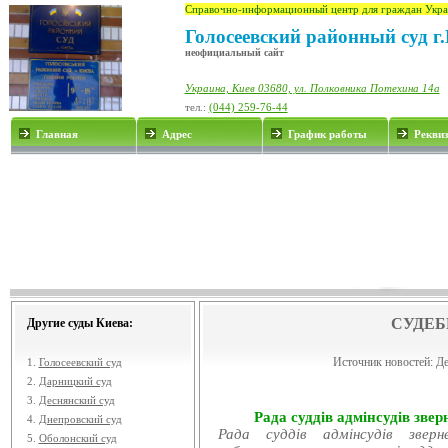
Справочно-информационный центр для граждан Укра
Голосеевский районный суд г
неофициальный сайт
Украина, Киев 03680, ул. Полковника Потехина 14а
тел.:
(044) 259-76-44
Главная
Адрес
График работы
Рекви
СУДЕБ
Другие суды Киева:
Источник новостей:
Де
1.
Голосеевский суд
2.
Дарницкий суд
3.
Деснянский суд
Рада суддів адмінсудів звер
4.
Днепровский суд
Рада суддів адмінсудів звер
5.
Оболонский суд