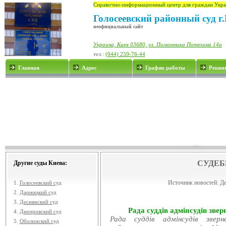
Справочно-информационный центр для граждан Укра
Голосеевский районный суд г
неофициальный сайт
Украина, Киев 03680, ул. Полковника Потехина 14а
тел.:
(044) 259-76-44
Главная
Адрес
График работы
Рекви
СУДЕБ
Другие суды Киева:
Источник новостей:
Де
1.
Голосеевский суд
2.
Дарницкий суд
3.
Деснянский суд
Рада суддів адмінсудів звер
4.
Днепровский суд
Рада суддів адмінсудів звер
5.
Оболонский суд