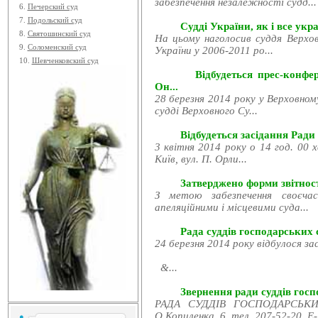
забезпечення незалежності судд...
6.
Печерский суд
7.
Подольский суд
Судді України, як і все укра
8.
Святошинский суд
На цьому наголосив суддя Верхов
9.
Соломенский суд
України у 2006-2011 ро...
10.
Шевченковский суд
Відбудеться прес-конфе
Он...
28 березня 2014 року у Верховном
судді Верховного Су...
Відбудеться засідання Ради
3 квітня 2014 року о 14 год. 00 
Київ, вул. П. Орли...
Затверджено форми звітност
З метою забезпечення своєчас
апеляційними і місцевими суда...
Рада суддів господарських с
24 березня 2014 року відбулося за
&...
Звернення ради суддів госпо
РАДА СУДДІВ ГОСПОДАРСЬКИХ
О.Копиленка, 6, тел. 207-52-20, E-.