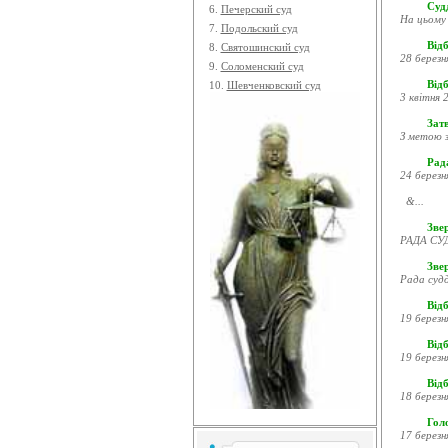
Судд
6.
Печерский суд
На цьому 
7.
Подольский суд
Відб
8.
Святошинский суд
28 березн
9.
Соломенский суд
Відб
10.
Шевченковский суд
3 квітня 2
Затв
З метою з
Рада
24 березн
&...
Звер
РАДА СУД
Зве
Рада судд
Відб
19 березн
Відб
19 березн
Відб
18 березн
Гол
17 березн