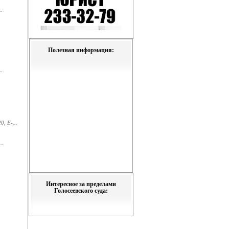
.
Полезная информация:
.
, E-...
..
Интересное за пределами
Голосеевского суда: