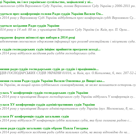
і України, як і все українське суспільство, зацікавлені у ві...
наголосив суддя Верховного Суду України, голова Верховного Суду України у 2006-2011 ро..
удеться прес-конференція голови Ради суддів України Василя Он...
я 2014 року у Верховному Суді України відбудеться прес-конференція судді Верховного Су...
удеться засідання Ради суддів України
014 року о 14 год. 00 хв. у приміщенні Верховного Суду України (м. Київ, вул. П. Орли...
ерджено форми звітності про вибори в 2014 році
абезпечення своєчасного одержання інформації про розгляд апеляційними і місцевими суда..
 суддів господарських судів ініціює прийняття програми заході...
я 2014 року відбулося засідання ради суддів господарських судів.
нення ради суддів господарських судів до суддів і працівників...
ДІВ ГОСПОДАРСЬКИХ СУДІВ УКРАЇНИ 01016, м. Київ, вул. О.Копиленка, 6, тел. 207-52-20
рнення голови Ради суддів України Василя Онопенка до Вищої ква...
ів України, як вищий орган суддівського самоврядування, не може залишатися осторонь су.
улась V конференція суддів господарських судів України
я 2014 року в приміщенні Вищого господарського суду України відбулась V конференція су...
улася XV конференція суддів адміністративних судів України
я 2014 року у приміщенні Вищого адміністративного суду України (вул. Московська, 8, ко...
улася ІV конференція суддів загальних судів
я 2014 року відбулася ІV конференція суддів загальних судів, яка була скликана радою с...
овою ради суддів загальних судів обрано Павла Гвоздика
я 2014 року відбулося засідання ради суддів загальних судів, на якому відповідно до ча...