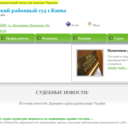
рмационный центр для граждан Украины:
ский районный суд г.Киева
сайт
3680, ул. Полковника Потехина 14а
Earth
Maps
76-44
График работы
Реквизиты
Решения
Судьи
Назначеные 
Сегодня в суд
производстве 
слушаться
читать далее...
СУДЕБНЫЕ НОВОСТИ:
Источник новостей:
Державна судова адміністрація України
 суддів адмінсудів звернеться до керівництва країни стосовно ...
ів адмінсудів звернеться до керівництва країни стосовно забезпечення незалежності судд..