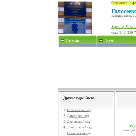
Справочно-инфо
Голосеев
неофициальный 
Украина, Киев 0
тел.:
(044) 259-
Главная
Адрес
Другие суды Киева:
1.
Голосеевский суд
2.
Дарницкий суд
3.
Деснянский суд
Рада
4.
Днепровский суд
Рада судд
5.
Оболонский суд