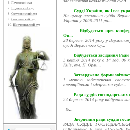
забезпечення незалежності судд...
6.
Печерский суд
7.
Подольский суд
Судді України, як і все укра
8.
Святошинский суд
На цьому наголосив суддя Верхов
9.
Соломенский суд
України у 2006-2011 ро...
10.
Шевченковский суд
Відбудеться прес-конфе
Он...
28 березня 2014 року у Верховном
судді Верховного Су...
Відбудеться засідання Ради
3 квітня 2014 року о 14 год. 00 
Київ, вул. П. Орли...
Затверджено форми звітност
З метою забезпечення своєчас
апеляційними і місцевими суда...
Рада суддів господарських с
24 березня 2014 року відбулося за
&...
Звернення ради суддів госпо
РАДА СУДДІВ ГОСПОДАРСЬКИХ
О.Копиленка, 6, тел. 207-52-20, E-.