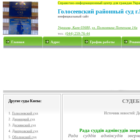
Справочно-информационный центр для граждан Укра
Голосеевский районный суд г
неофициальный сайт
Украина, Киев 03680, ул. Полковника Потехина 14а
тел.:
(044) 259-76-44
Главная
Адрес
График работы
Рекви
СУДЕБ
Другие суды Киева:
Источник новостей:
Де
1.
Голосеевский суд
2.
Дарницкий суд
3.
Деснянский суд
Рада суддів адмінсудів звер
4.
Днепровский суд
Рада суддів адмінсудів звер
5.
Оболонский суд