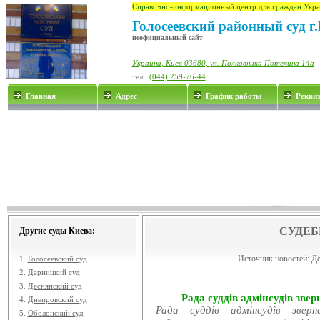
Справочно-информационный центр для граждан Укра
Голосеевский районный суд г
неофициальный сайт
Украина, Киев 03680, ул. Полковника Потехина 14а
тел.:
(044) 259-76-44
Главная
Адрес
График работы
Рекви
СУДЕБ
Другие суды Киева:
Источник новостей:
Де
1.
Голосеевский суд
2.
Дарницкий суд
3.
Деснянский суд
Рада суддів адмінсудів звер
4.
Днепровский суд
Рада суддів адмінсудів звер
5.
Оболонский суд