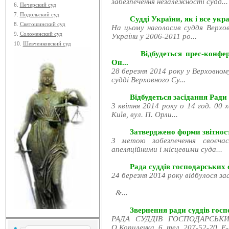
забезпечення незалежності судд...
6.
Печерский суд
7.
Подольский суд
Судді України, як і все укра
8.
Святошинский суд
На цьому наголосив суддя Верхов
9.
Соломенский суд
України у 2006-2011 ро...
10.
Шевченковский суд
Відбудеться прес-конфе
Он...
28 березня 2014 року у Верховном
судді Верховного Су...
Відбудеться засідання Ради
3 квітня 2014 року о 14 год. 00 
Київ, вул. П. Орли...
Затверджено форми звітност
З метою забезпечення своєчас
апеляційними і місцевими суда...
Рада суддів господарських с
24 березня 2014 року відбулося за
&...
Звернення ради суддів госпо
РАДА СУДДІВ ГОСПОДАРСЬКИХ
О.Копиленка, 6, тел. 207-52-20, E-.