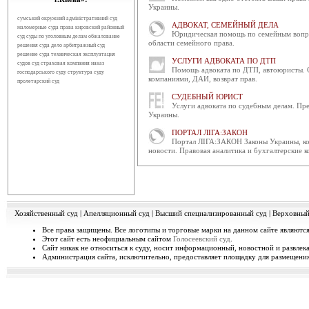
Украины.
року о 15:00 в пр...
сумський окружний адміністративний суд
АДВОКАТ, СЕМЕЙНЫЙ ДЕЛА
маломерные суда права
кировский районный
Відбудеться засідання ради 
Юридическая помощь по семейным вопро
суд
суды по уголовным делам
обжалование
Чергове засідання Ради суддів г
области семейного права.
решения суда
дело арбитражный суд
березня 2014 року об 1...
решение суда
техническая эксплуатация
УСЛУГИ АДВОКАТА ПО ДТП
судов
суд страховая компания
наказ
Помощь адвоката по ДТП, автоюристы. 
господарського суду
структура суду
Конференція суддів адмініст
компаниями, ДАИ, возврат прав.
пролетарский суд
4 березня 2014 року в приміщен
СУДЕБНЫЙ ЮРИСТ
відбулося засідання ради...
Услуги адвоката по судебным делам. Пре
Украины.
Інформація про бюджет за 
ПОРТАЛ ЛІГА:ЗАКОН
Державна судова адміністраці
Портал ЛІГА:ЗАКОН Законы Украины, ко
"Інформації про бюджет за бю...
новости. Правовая аналитика и бухгалтерские к
Рада суддів господарських с
3 березня 2014 року відбулося за
час засідання ухва...
Хозяйственный суд
|
Апелляционный суд
|
Высший специализированный суд
|
Верховный
Відбудеться засідання Ради
Все права защищены. Все логотипы и торговые марки на данном сайте являются
6 березня 2014 року о 10 год. 00 
Этот сайт есть неофициальным сайтом
Голосеевский суд
.
Київ, вул. П. Орл...
Сайт никак не относиться к суду, носит информационный, новостной и развлек
Администрация сайта, исключительно, предоставляет площадку для размещения 
Відбулося засідання Ради с
28 лютого 2014 року в приміщ
засідання Ради суддів Україн...