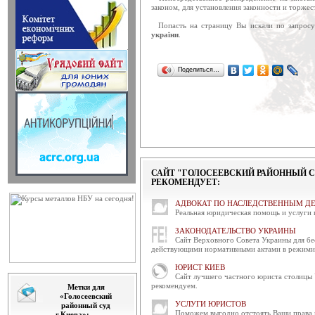
відбулося чергове засіда...
законом, для установления законности и торжес
Привітання голови ради суд
Попасть на страницу Вы искали по запросу
україни
.
Дорогі жінки! Сердечно вітаю вас
яке є символом кохан...
Поделиться…
Оприлюднено таблиці про ст
Державною судовою адміністрац
України" оприлюднено анал...
Привітання в.о.Голови ДС
Шановні жінки! Щиро вітаю
Міжнародним жіночим днем! Бажа
Відбулося позачергове засід
САЙТ "ГОЛОСЕЕВСКИЙ РАЙОННЫЙ СУ
6 березня 2014 року в приміщенн
РЕКОМЕНДУЕТ:
відбулося позачергове ...
АДВОКАТ ПО НАСЛЕДСТВЕННЫМ Д
Реальная юридическая помощь и услуги 
Відбулося засідання Ради с
6 березня 2014 року в приміщенні
ЗАКОНОДАТЕЛЬСТВО УКРАИНЫ
Ради суддів Україн...
Сайт Верховного Совета Украины для бе
действующими нормативными актами в режими 
Привітання голови Ради су
ЮРИСТ КИЕВ
Привітання голови Ради суддів У
Сайт лучшего частного юриста столицы 
рекомендуем.
Метки для
«Голосеевский
Відбудеться засідання ради 
УСЛУГИ ЮРИСТОВ
районный суд
Позачергове засідання ради суддів
Поможем выгодно отстоять Ваши права и
г.Киева»: