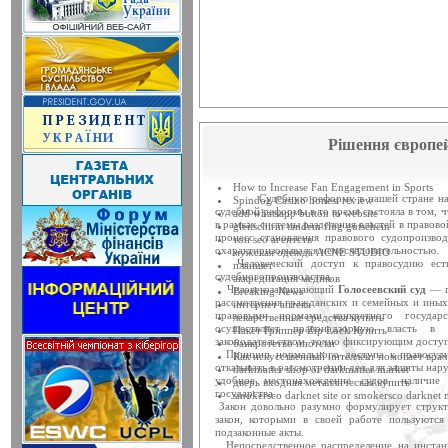
Змінено дату проведення по
14 березня 2014 року в приміщенн
засідання Ради судд...
Відбудеться засідання Ради
14 березня 2014 року о 10 год. 00
Київ, вул. П. Ор...
Чергове засідання Ради судд
Рішення європей
Чергове засідання Ради суддів г
березня 2014 року об 1...
How to Increase Fan Engagement in Sports
Судебную реформу в нашей стране начато 
Spindog Casino honest review
ЗВЕРНЕННЯ Ради суддів У
судебной реформы в то время состояла в том, ч
add whatsapp button to website
в рамках системы разделения властей в правов
gleitschirm tandem flug gutschein
Рада суддів України, як вищий о
процесс становления правового судопроизвод
топ seo агентств
залишатися осторонь су...
охарактиризовывался непоследовательностью.
мужская одежда ACNE STUDIO
Человеческий доступ к правосудию есть 
планшет
судебногопроизводства.
аккредитация медиков
Затверджено склад ХV конфе
Человекозащищающий
Голосеевский суд
— г
Breaking News
11 березня 2014 року у приміще
рассмотрения гражданских и семейных и иных 
интернет аптека
(вул. Московська, 8, ко...
правовыми нормами конкретного государс
лекарственные средства купить
осуществляет правонадзорную власть в 
Пакет Гриппер Zip Lock Купить
законодательством, точно фиксирующим досту
банкротство ипотеки
11 березня 2014 року відбуде
Принцип нормального доступа к правосудию
Как искусственный интеллект помогает вра
11 березня 2014 року о 15:00 у
отказывать в рассмотрении дел для защиты нар
darkmatter shop or darkmatter market
удобное местонахождение судов, наличие
України (вул. Московськ...
дверь входная металлическая купить
государства.
smokersco darknet site or smokersco darknet 
Закон довольно разумно формулирует структ
Відбулося засідання ради с
закон, которыми в своей работе пользуютс
21 листопада 2013 року в примі
подзаконные акты.
Непосредственное распределение на инстанц