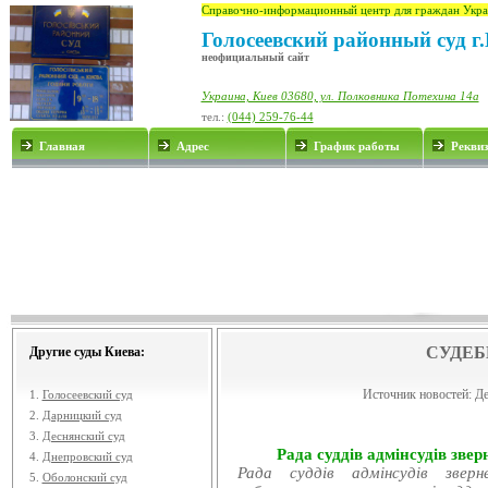
Справочно-информационный центр для граждан Укра
Голосеевский районный суд г
неофициальный сайт
Украина, Киев 03680, ул. Полковника Потехина 14а
тел.:
(044) 259-76-44
Главная
Адрес
График работы
Рекви
СУДЕБ
Другие суды Киева:
Источник новостей:
Де
1.
Голосеевский суд
2.
Дарницкий суд
3.
Деснянский суд
Рада суддів адмінсудів звер
4.
Днепровский суд
Рада суддів адмінсудів звер
5.
Оболонский суд