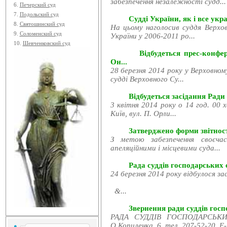
забезпечення незалежності судд...
6.
Печерский суд
7.
Подольский суд
Судді України, як і все укра
8.
Святошинский суд
На цьому наголосив суддя Верхов
9.
Соломенский суд
України у 2006-2011 ро...
10.
Шевченковский суд
Відбудеться прес-конфе
Он...
28 березня 2014 року у Верховном
судді Верховного Су...
Відбудеться засідання Ради
3 квітня 2014 року о 14 год. 00 
Київ, вул. П. Орли...
Затверджено форми звітност
З метою забезпечення своєчас
апеляційними і місцевими суда...
Рада суддів господарських с
24 березня 2014 року відбулося за
&...
Звернення ради суддів госпо
РАДА СУДДІВ ГОСПОДАРСЬКИХ
О.Копиленка, 6, тел. 207-52-20, E-.