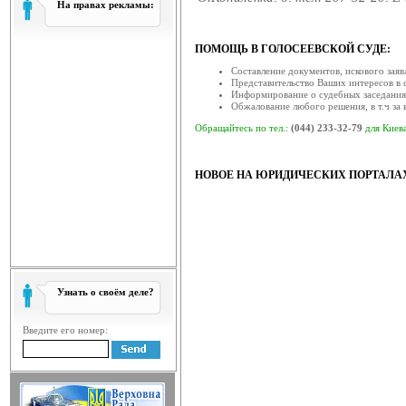
На правах рекламы:
Звернення голови Ради 
ква...
ПОМОЩЬ В ГОЛОСЕЕВСКОЙ СУДЕ:
Рада суддів України, як вищий о
Составление документов, искового заявл
залишатися осторонь су...
Представительство Ваших интересов в с
Информирование о судебных заседаниях
Відбулась V конференція су
Обжалование любого решения, в т.ч за
19 березня 2014 року в приміщ
Обращайтесь по тел.:
(044) 233-32-79
для Киева
відбулась V конференція су...
Відбулася XV конференція с
НОВОЕ НА ЮРИДИЧЕСКИХ ПОРТАЛА
19 березня 2014 року у приміще
(вул. Московська, 8, ко...
Відбулася ІV конференція с
18 березня 2014 року відбулася ІV
скликана радою с...
Головою ради суддів загаль
Узнать о своём деле?
17 березня 2014 року відбулося за
відповідно до ча...
Введите его номер:
Рада суддів господарських 
Рада суддів господарських суді
суддів господарських су...