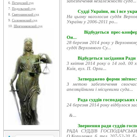
забезпечення незалежності судд...
6.
Печерский суд
7.
Подольский суд
Судді України, як і все укра
8.
Святошинский суд
На цьому наголосив суддя Верхов
9.
Соломенский суд
України у 2006-2011 ро...
10.
Шевченковский суд
Відбудеться прес-конфе
Он...
28 березня 2014 року у Верховном
судді Верховного Су...
Відбудеться засідання Ради
3 квітня 2014 року о 14 год. 00 
Київ, вул. П. Орли...
Затверджено форми звітност
З метою забезпечення своєчас
апеляційними і місцевими суда...
Рада суддів господарських с
24 березня 2014 року відбулося за
&...
Звернення ради суддів госпо
РАДА СУДДІВ ГОСПОДАРСЬКИХ
О.Копиленка, 6, тел. 207-52-20, E-.