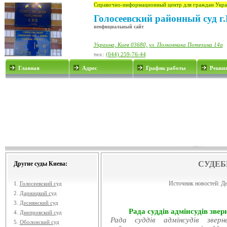
Справочно-информационный центр для граждан Укра
Голосеевский районный суд г
неофициальный сайт
Украина, Киев 03680, ул. Полковника Потехина 14а
тел.:
(044) 259-76-44
Главная
Адрес
График работы
Рекви
СУДЕБ
Другие суды Киева:
Источник новостей:
Де
1.
Голосеевский суд
2.
Дарницкий суд
3.
Деснянский суд
Рада суддів адмінсудів звер
4.
Днепровский суд
Рада суддів адмінсудів звер
5.
Оболонский суд