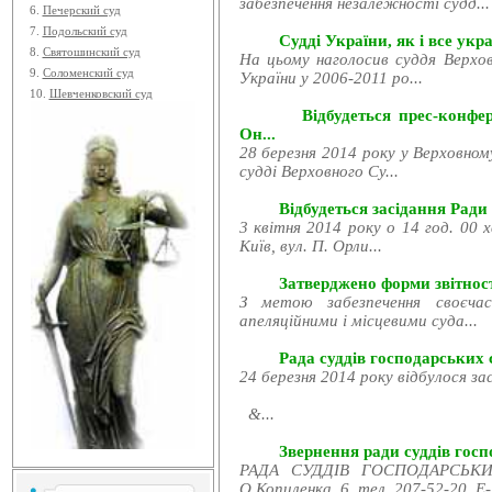
забезпечення незалежності судд...
6.
Печерский суд
7.
Подольский суд
Судді України, як і все укра
8.
Святошинский суд
На цьому наголосив суддя Верхов
9.
Соломенский суд
України у 2006-2011 ро...
10.
Шевченковский суд
Відбудеться прес-конфе
Он...
28 березня 2014 року у Верховном
судді Верховного Су...
Відбудеться засідання Ради
3 квітня 2014 року о 14 год. 00 
Київ, вул. П. Орли...
Затверджено форми звітност
З метою забезпечення своєчас
апеляційними і місцевими суда...
Рада суддів господарських с
24 березня 2014 року відбулося за
&...
Звернення ради суддів госпо
РАДА СУДДІВ ГОСПОДАРСЬКИХ
О.Копиленка, 6, тел. 207-52-20, E-.