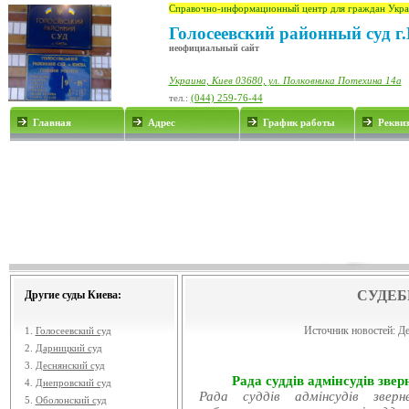
Справочно-информационный центр для граждан Укра
Голосеевский районный суд г
неофициальный сайт
Украина, Киев 03680, ул. Полковника Потехина 14а
тел.:
(044) 259-76-44
Главная
Адрес
График работы
Рекви
СУДЕБ
Другие суды Киева:
Источник новостей:
Де
1.
Голосеевский суд
2.
Дарницкий суд
3.
Деснянский суд
Рада суддів адмінсудів звер
4.
Днепровский суд
Рада суддів адмінсудів звер
5.
Оболонский суд