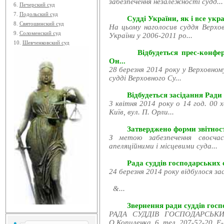
забезпечення незалежності судд...
6.
Печерский суд
7.
Подольский суд
Судді України, як і все укра
8.
Святошинский суд
На цьому наголосив суддя Верхов
9.
Соломенский суд
України у 2006-2011 ро...
10.
Шевченковский суд
Відбудеться прес-конфе
Он...
28 березня 2014 року у Верховном
судді Верховного Су...
Відбудеться засідання Ради
3 квітня 2014 року о 14 год. 00 
Київ, вул. П. Орли...
Затверджено форми звітност
З метою забезпечення своєчас
апеляційними і місцевими суда...
Рада суддів господарських с
24 березня 2014 року відбулося за
&...
Звернення ради суддів госпо
РАДА СУДДІВ ГОСПОДАРСЬКИХ
О.Копиленка, 6, тел. 207-52-20, E-.