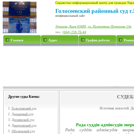
Справочно-информационный центр для граждан Укра
Голосеевский районный суд г
неофициальный сайт
Украина, Киев 03680, ул. Полковника Потехина 14а
тел.:
(044) 259-76-44
Главная
Адрес
График работы
Рекви
СУДЕБ
Другие суды Киева:
Источник новостей:
Де
1.
Голосеевский суд
2.
Дарницкий суд
3.
Деснянский суд
Рада суддів адмінсудів звер
4.
Днепровский суд
Рада суддів адмінсудів звер
5.
Оболонский суд