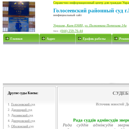
Справочно-информационный центр для граждан Укра
Голосеевский районный суд г
неофициальный сайт
Украина, Киев 03680, ул. Полковника Потехина 14а
тел.:
(044) 259-76-44
Главная
Адрес
График работы
Рекви
СУДЕБ
Другие суды Киева:
Источник новостей:
Де
1.
Голосеевский суд
2.
Дарницкий суд
3.
Деснянский суд
Рада суддів адмінсудів звер
4.
Днепровский суд
Рада суддів адмінсудів звер
5.
Оболонский суд