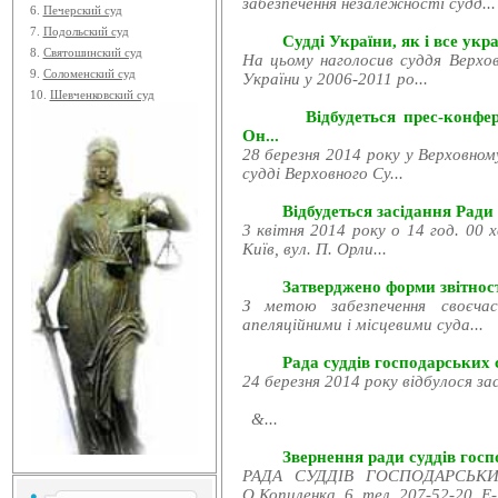
забезпечення незалежності судд...
6.
Печерский суд
7.
Подольский суд
Судді України, як і все укра
8.
Святошинский суд
На цьому наголосив суддя Верхов
9.
Соломенский суд
України у 2006-2011 ро...
10.
Шевченковский суд
Відбудеться прес-конфе
Он...
28 березня 2014 року у Верховном
судді Верховного Су...
Відбудеться засідання Ради
3 квітня 2014 року о 14 год. 00 
Київ, вул. П. Орли...
Затверджено форми звітност
З метою забезпечення своєчас
апеляційними і місцевими суда...
Рада суддів господарських с
24 березня 2014 року відбулося за
&...
Звернення ради суддів госпо
РАДА СУДДІВ ГОСПОДАРСЬКИХ
О.Копиленка, 6, тел. 207-52-20, E-.