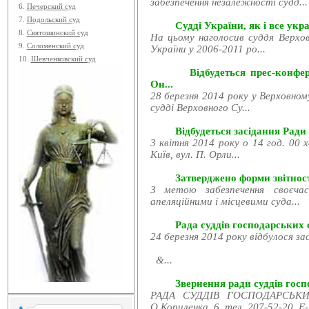
забезпечення незалежності судд...
6.
Печерский суд
7.
Подольский суд
Судді України, як і все укра
8.
Святошинский суд
На цьому наголосив суддя Верхов
9.
Соломенский суд
України у 2006-2011 ро...
10.
Шевченковский суд
Відбудеться прес-конфе
Он...
28 березня 2014 року у Верховном
судді Верховного Су...
Відбудеться засідання Ради
3 квітня 2014 року о 14 год. 00 
Київ, вул. П. Орли...
Затверджено форми звітност
З метою забезпечення своєчас
апеляційними і місцевими суда...
Рада суддів господарських с
24 березня 2014 року відбулося за
&...
Звернення ради суддів госпо
РАДА СУДДІВ ГОСПОДАРСЬКИХ
О.Копиленка, 6, тел. 207-52-20, E-.