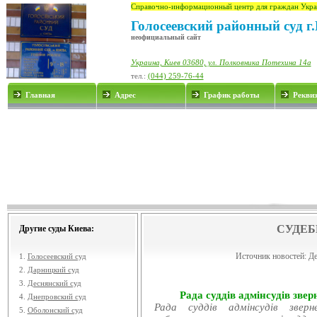
Справочно-информационный центр для граждан Укра
Голосеевский районный суд г
неофициальный сайт
Украина, Киев 03680, ул. Полковника Потехина 14а
тел.:
(044) 259-76-44
Главная
Адрес
График работы
Рекви
СУДЕБ
Другие суды Киева:
Источник новостей:
Де
1.
Голосеевский суд
2.
Дарницкий суд
3.
Деснянский суд
Рада суддів адмінсудів звер
4.
Днепровский суд
Рада суддів адмінсудів звер
5.
Оболонский суд