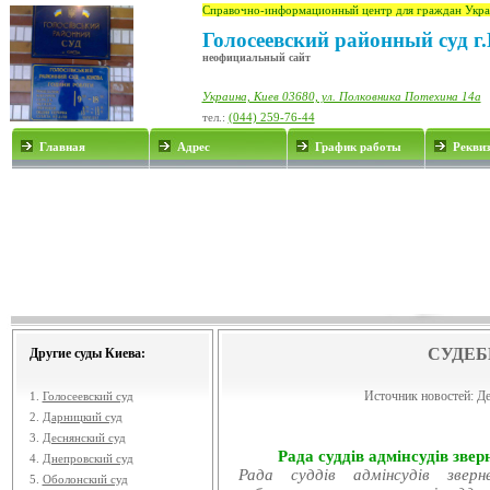
Справочно-информационный центр для граждан Укра
Голосеевский районный суд г
неофициальный сайт
Украина, Киев 03680, ул. Полковника Потехина 14а
тел.:
(044) 259-76-44
Главная
Адрес
График работы
Рекви
СУДЕБ
Другие суды Киева:
Источник новостей:
Де
1.
Голосеевский суд
2.
Дарницкий суд
3.
Деснянский суд
Рада суддів адмінсудів звер
4.
Днепровский суд
Рада суддів адмінсудів звер
5.
Оболонский суд