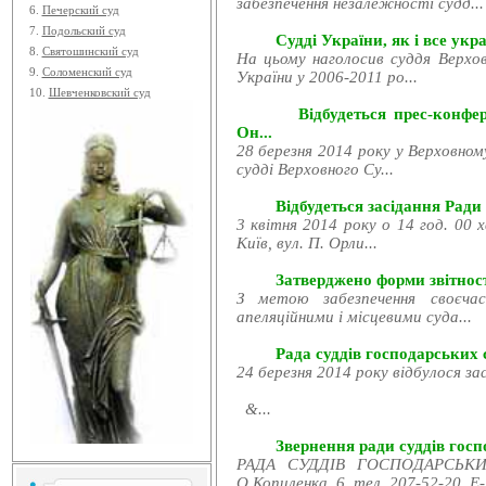
забезпечення незалежності судд...
6.
Печерский суд
7.
Подольский суд
Судді України, як і все укра
8.
Святошинский суд
На цьому наголосив суддя Верхов
9.
Соломенский суд
України у 2006-2011 ро...
10.
Шевченковский суд
Відбудеться прес-конфе
Он...
28 березня 2014 року у Верховном
судді Верховного Су...
Відбудеться засідання Ради
3 квітня 2014 року о 14 год. 00 
Київ, вул. П. Орли...
Затверджено форми звітност
З метою забезпечення своєчас
апеляційними і місцевими суда...
Рада суддів господарських с
24 березня 2014 року відбулося за
&...
Звернення ради суддів госпо
РАДА СУДДІВ ГОСПОДАРСЬКИХ
О.Копиленка, 6, тел. 207-52-20, E-.