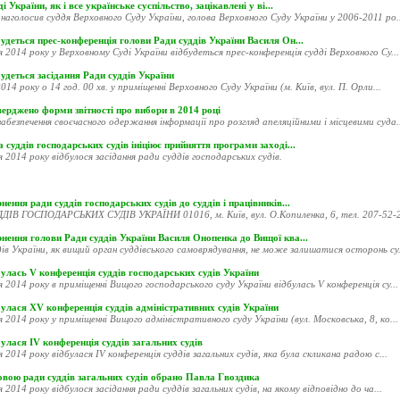
і України, як і все українське суспільство, зацікавлені у ві...
наголосив суддя Верховного Суду України, голова Верховного Суду України у 2006-2011 ро..
удеться прес-конференція голови Ради суддів України Василя Он...
я 2014 року у Верховному Суді України відбудеться прес-конференція судді Верховного Су...
удеться засідання Ради суддів України
014 року о 14 год. 00 хв. у приміщенні Верховного Суду України (м. Київ, вул. П. Орли...
ерджено форми звітності про вибори в 2014 році
абезпечення своєчасного одержання інформації про розгляд апеляційними і місцевими суда..
 суддів господарських судів ініціює прийняття програми заході...
я 2014 року відбулося засідання ради суддів господарських судів.
нення ради суддів господарських судів до суддів і працівників...
ДІВ ГОСПОДАРСЬКИХ СУДІВ УКРАЇНИ 01016, м. Київ, вул. О.Копиленка, 6, тел. 207-52-20
рнення голови Ради суддів України Василя Онопенка до Вищої ква...
ів України, як вищий орган суддівського самоврядування, не може залишатися осторонь су.
улась V конференція суддів господарських судів України
я 2014 року в приміщенні Вищого господарського суду України відбулась V конференція су...
улася XV конференція суддів адміністративних судів України
я 2014 року у приміщенні Вищого адміністративного суду України (вул. Московська, 8, ко...
улася ІV конференція суддів загальних судів
я 2014 року відбулася ІV конференція суддів загальних судів, яка була скликана радою с...
овою ради суддів загальних судів обрано Павла Гвоздика
я 2014 року відбулося засідання ради суддів загальних судів, на якому відповідно до ча...