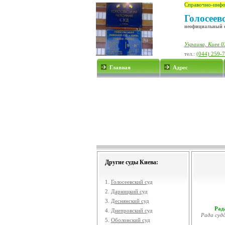
Справочно-инфо
Голосеев
неофициальный 
Украина, Киев 0
тел.:
(044) 259-
Главная
Адрес
Другие суды Киева:
1.
Голосеевский суд
2.
Дарницкий суд
3.
Деснянский суд
Рада
4.
Днепровский суд
Рада судд
5.
Оболонский суд