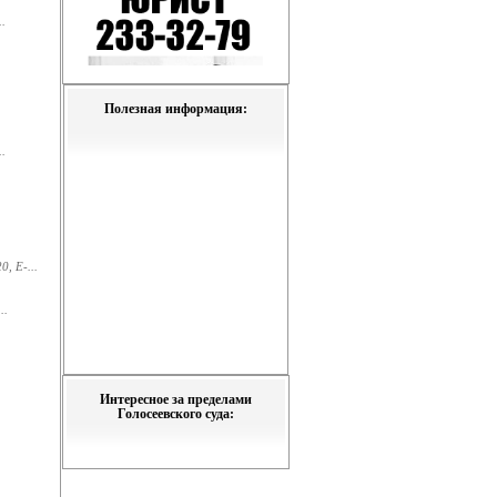
.
Полезная информация:
.
, E-...
..
Интересное за пределами
Голосеевского суда: