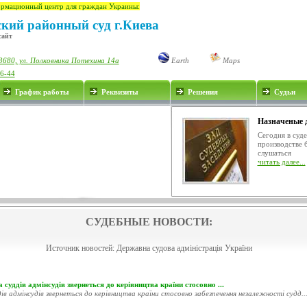
рмационный центр для граждан Украины:
ский районный суд г.Киева
сайт
3680, ул. Полковника Потехина 14а
Earth
Maps
76-44
График работы
Реквизиты
Решения
Судьи
Назначеные 
Сегодня в суд
производстве 
слушаться
читать далее...
СУДЕБНЫЕ НОВОСТИ:
Источник новостей:
Державна судова адміністрація України
 суддів адмінсудів звернеться до керівництва країни стосовно ...
ів адмінсудів звернеться до керівництва країни стосовно забезпечення незалежності судд..