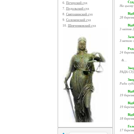
Судд
6.
Печерский суд
На цьому 
7.
Подольский суд
Відб
8.
Святошинский суд
28 березн
9.
Соломенский суд
Відб
10.
Шевченковский суд
3 квітня 2
Затв
З метою з
Рада
24 березн
&...
Звер
РАДА СУД
Зве
Рада судд
Відб
19 березн
Відб
19 березн
Відб
18 березн
Гол
17 березн