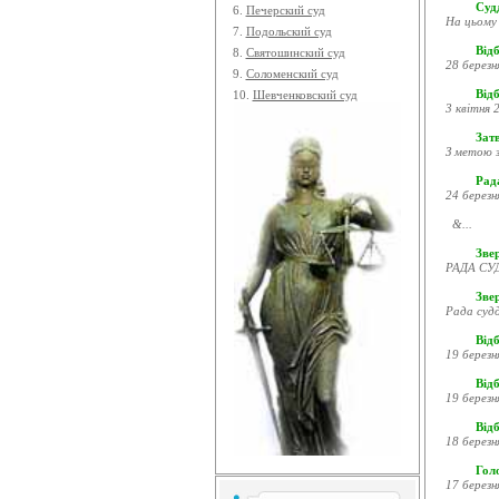
Судд
6.
Печерский суд
На цьому 
7.
Подольский суд
Відб
8.
Святошинский суд
28 березн
9.
Соломенский суд
Відб
10.
Шевченковский суд
3 квітня 2
Затв
З метою з
Рада
24 березн
&...
Звер
РАДА СУД
Зве
Рада судд
Відб
19 березн
Відб
19 березн
Відб
18 березн
Гол
17 березн