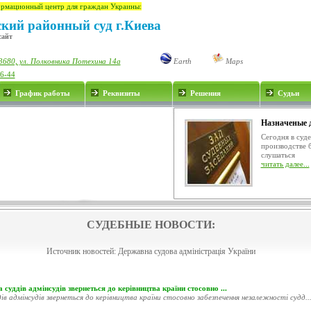
рмационный центр для граждан Украины:
ский районный суд г.Киева
сайт
3680, ул. Полковника Потехина 14а
Earth
Maps
76-44
График работы
Реквизиты
Решения
Судьи
Назначеные 
Сегодня в суд
производстве 
слушаться
читать далее...
СУДЕБНЫЕ НОВОСТИ:
Источник новостей:
Державна судова адміністрація України
 суддів адмінсудів звернеться до керівництва країни стосовно ...
ів адмінсудів звернеться до керівництва країни стосовно забезпечення незалежності судд..