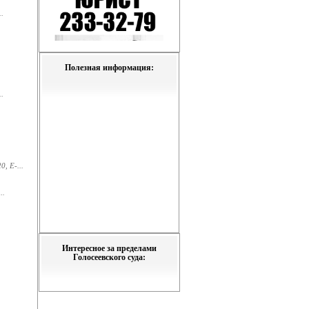
.
Полезная информация:
.
, E-...
..
Интересное за пределами
Голосеевского суда: