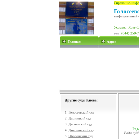
Справочно-инфо
Голосеев
неофициальный 
Украина, Киев 0
тел.:
(044) 259-
Главная
Адрес
Другие суды Киева:
1.
Голосеевский суд
2.
Дарницкий суд
3.
Деснянский суд
Рада
4.
Днепровский суд
Рада судд
5.
Оболонский суд