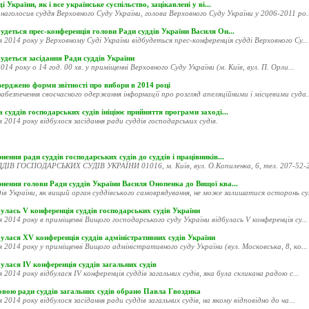
і України, як і все українське суспільство, зацікавлені у ві...
наголосив суддя Верховного Суду України, голова Верховного Суду України у 2006-2011 ро..
удеться прес-конференція голови Ради суддів України Василя Он...
я 2014 року у Верховному Суді України відбудеться прес-конференція судді Верховного Су...
удеться засідання Ради суддів України
014 року о 14 год. 00 хв. у приміщенні Верховного Суду України (м. Київ, вул. П. Орли...
ерджено форми звітності про вибори в 2014 році
абезпечення своєчасного одержання інформації про розгляд апеляційними і місцевими суда..
 суддів господарських судів ініціює прийняття програми заході...
я 2014 року відбулося засідання ради суддів господарських судів.
нення ради суддів господарських судів до суддів і працівників...
ДІВ ГОСПОДАРСЬКИХ СУДІВ УКРАЇНИ 01016, м. Київ, вул. О.Копиленка, 6, тел. 207-52-20
рнення голови Ради суддів України Василя Онопенка до Вищої ква...
ів України, як вищий орган суддівського самоврядування, не може залишатися осторонь су.
улась V конференція суддів господарських судів України
я 2014 року в приміщенні Вищого господарського суду України відбулась V конференція су...
улася XV конференція суддів адміністративних судів України
я 2014 року у приміщенні Вищого адміністративного суду України (вул. Московська, 8, ко...
улася ІV конференція суддів загальних судів
я 2014 року відбулася ІV конференція суддів загальних судів, яка була скликана радою с...
овою ради суддів загальних судів обрано Павла Гвоздика
я 2014 року відбулося засідання ради суддів загальних судів, на якому відповідно до ча...